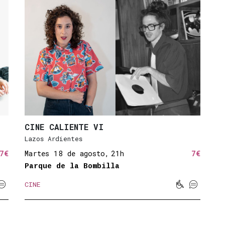
CINE CALIENTE VI
Lazos Ardientes
7€
Martes 18 de agosto,
21h
7€
Parque de la Bombilla



CINE
ilidad reducida
Subtitulado
Movilidad r
Subtitul