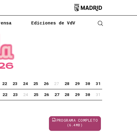

rensa
Ediciones de VdV
Abrir buscado
22
23
24
25
26
27
28
29
30
31
22
23
24
25
26
27
28
29
30
31
PROGRAMA COMPLETO
(6.4MB)